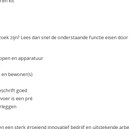
 en kit
p zoek zijn? Lees dan snel de onderstaande functie eisen door 
happen en apparatuur
r
) en bewoner(s)
eschrift goed
rvoer is een pré
erleggen
n een sterk groeiend innovatief bedrijf en uitstekende ar