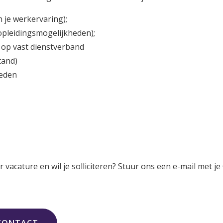
 je werkervaring);
opleidingsmogelijkheden);
d op vast dienstverband
tand)
heden
vacature en wil je solliciteren? Stuur ons een e-mail met j