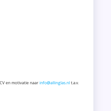
e CV en motivatie naar
info@allinglas.nl
t.a.v.