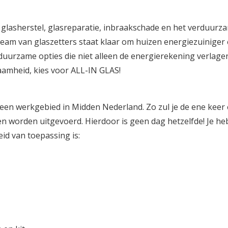
n glasherstel, glasreparatie, inbraakschade en het verduur
am van glaszetters staat klaar om huizen energiezuiniger 
n duurzame opties die niet alleen de energierekening verlag
zaamheid, kies voor ALL-IN GLAS!
r een werkgebied in Midden Nederland. Zo zul je de ene keer
n worden uitgevoerd. Hierdoor is geen dag hetzelfde! Je he
d van toepassing is: