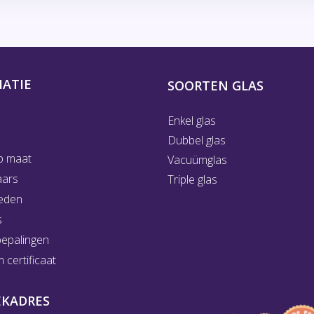
ATIE
SOORTEN GLAS
Enkel glas
Dubbel glas
p maat
Vacuümglas
aars
Triple glas
eden
s
bepalingen
certificaat
EKADRES