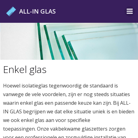
Ga
ALL-IN GLAS
naar
de
inhoud
Enkel glas
Hoewel isolatieglas tegenwoordig de standaard is
vanwege de vele voordelen, zijn er nog steeds situaties
waarin enkel glas een passende keuze kan zijn. Bij ALL-
IN GLAS begrijpen we dat elke situatie uniek is en bieden
we ook enkel glas aan voor specifieke
toepassingen. Onze vakbekwame glaszetters zorgen
voor een professionele en zorgvuldige installatie van