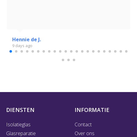
Hennie de J.
9 days ago
DIENSTEN
INFORMATIE
Isolatieglas
Contact
Glasreparatie
Over ons