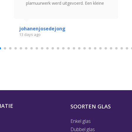
plamuurwerk werd uitgevoerd. Een kleine
moeite. Na het plaatsen van het glas kan
ik er bijna niet meer bij . . .
johanenjosedejong
13 days ago
ATIE
SOORTEN GLAS
Enkel glas
Dubbel glas