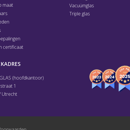
p maat
Vacuümglas
aars
Triple glas
eden
s
bepalingen
certificaat
EKADRES
GLAS (hoofdkantoor)
rstraat 1
 Utrecht
Voorwaarden