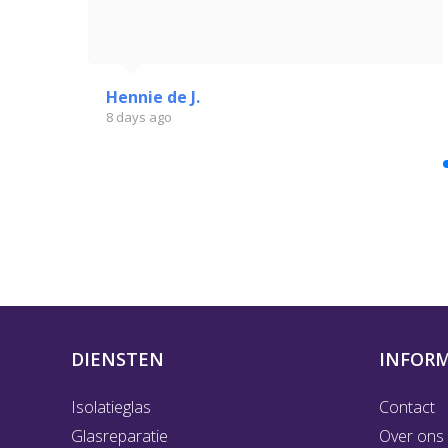
Hennie de J.
8 days ago
DIENSTEN
INFORM
Isolatieglas
Contact
Glasreparatie
Over ons