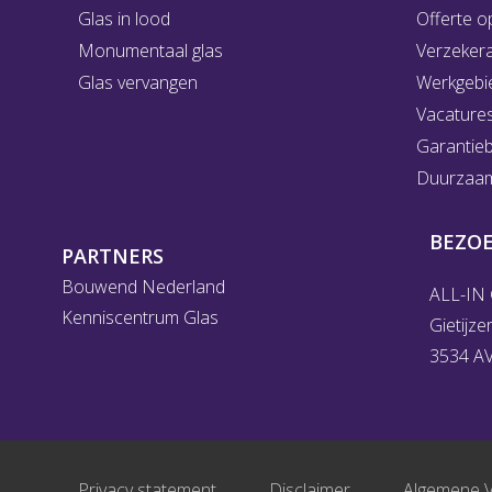
Glas in lood
Offerte o
Monumentaal glas
Verzeker
Glas vervangen
Werkgebi
Vacature
Garantie
Duurzaam 
BEZO
PARTNERS
Bouwend Nederland
ALL-IN 
Kenniscentrum Glas
Gietijze
3534 AV
Privacy statement
Disclaimer
Algemene 