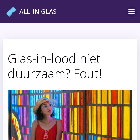
Ga
ALL-IN GLAS
naar
de
inhoud
Glas-in-lood niet
duurzaam? Fout!