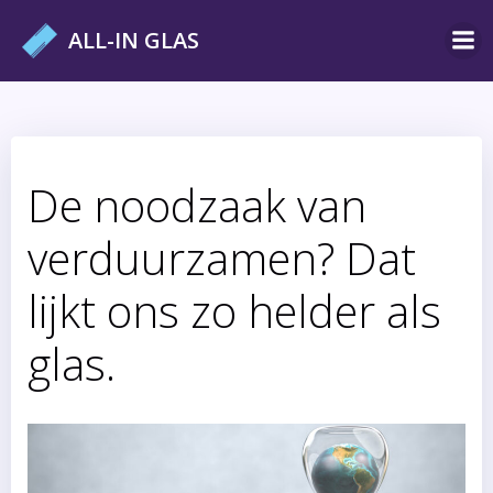
Ga
ALL-IN GLAS
naar
de
inhoud
De noodzaak van
verduurzamen? Dat
lijkt ons zo helder als
glas.