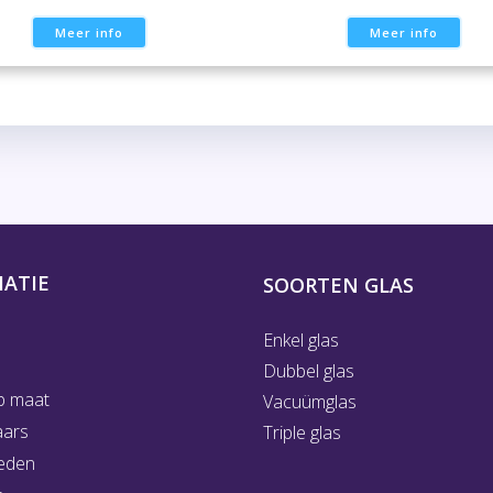
Meer info
Meer info
ATIE
SOORTEN GLAS
Enkel glas
Dubbel glas
p maat
Vacuümglas
aars
Triple glas
eden