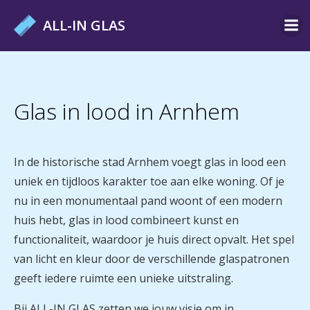
Ga
ALL-IN GLAS
naar
de
inhoud
Glas in lood in Arnhem
In de historische stad Arnhem voegt glas in lood een
uniek en tijdloos karakter toe aan elke woning. Of je
nu in een monumentaal pand woont of een modern
huis hebt, glas in lood combineert kunst en
functionaliteit, waardoor je huis direct opvalt. Het spel
van licht en kleur door de verschillende glaspatronen
geeft iedere ruimte een unieke uitstraling.
Bij
ALL-IN GLAS
zetten we jouw visie om in