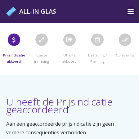
Ga
ALL-IN GLAS
naar
de
inhoud
Prijsindicatie
Exacte
Offerte
Bestelling /
Oplevering
akkoord
inmeting
akkoord
Planning
U heeft de Prijsindicatie
geaccordeerd
Aan een geaccordeerde prijsindicatie zijn geen
verdere consequenties verbonden.