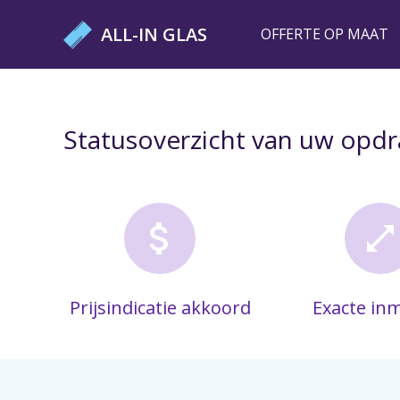
Ga
ALL-IN GLAS
OFFERTE OP MAAT
naar
de
inhoud
Statusoverzicht van uw opdr
Prijsindicatie akkoord
Exacte in