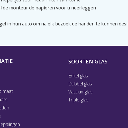
zal de monteur de papieren voor u neerleggen
el in hun auto om na elk bezoek de handen te kunnen desi
ATIE
SOORTEN GLAS
Enkel glas
Dubbel glas
p maat
Vacuümglas
aars
Triple glas
eden
s
bepalingen