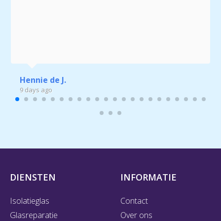
Hennie de J.
9 days ago
DIENSTEN
INFORMATIE
Isolatieglas
Contact
Glasreparatie
Over ons