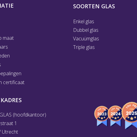
ATIE
SOORTEN GLAS
Enkel glas
Dubbel glas
p maat
Vacuümglas
aars
Triple glas
eden
s
bepalingen
certificaat
EKADRES
GLAS (hoofdkantoor)
rstraat 1
 Utrecht