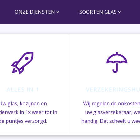
ONZE DIENSTEN
SOORTEN GLAS
VA
ALLES IN 1
VERZEKERINGSHU
Uw glas, kozijnen en
Wij regelen de onkoste
lderwerk in 1x weer tot in
uw glasverzekeraar, we
de puntjes verzorgd.
handig. Dat scheelt u weer