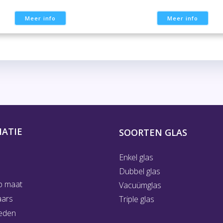
Meer info
Meer info
ATIE
SOORTEN GLAS
Enkel glas
Dubbel glas
p maat
Vacuümglas
aars
Triple glas
eden