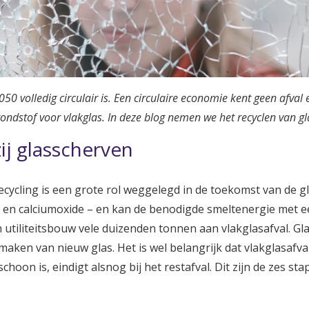
050 volledig circulair is. Een circulaire economie kent geen afva
rondstof voor vlakglas. In deze blog nemen we het recyclen van gl
j glasscherven
ecycling is een grote rol weggelegd in de toekomst van de gl
 en calciumoxide – en kan de benodigde smeltenergie met e
n utiliteitsbouw vele duizenden tonnen aan vlakglasafval. Gl
ken van nieuw glas. Het is wel belangrijk dat vlakglasafval 
schoon is, eindigt alsnog bij het restafval. Dit zijn de zes s