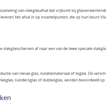
nzameling van vlakglasafval dat vrijkomt bij glasverwerkend
n leveren het afval in op inzamelpunten, die op hun beurt Vl
e vlakglasscherven af naar een van de twee speciale vlakglas
tie van nieuw glas, isolatiemateriaal of tegels. De verschi
vlakglas, tuindersglas of dubbelglas, worden beoordeeld op b
rken